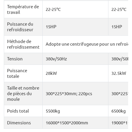
Température de
22-25℃
22-25℃
travail
Puissance du
15HP
15HP
refroidisseur
Méthode de
Adopte une centrifugeuse pour un refroidi
refroidissement
Tension
380v/50Hz
380v/50H
Puissance
28kW
32.5kW
totale
Taille et nombre
de pièces du
300*225*30mm; 220pcs
300*225*
moule
Poids total
5500kg
6500kg
Dimensions
16000*1500*2000mm
19000*11