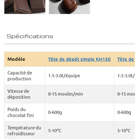
Spécifications
Modèle
Tête de dépôt simple KH150
Tête de 
Capacité de
1.5-3.0t/équipe
1.5-3.0t/é
production
Vitesse de
8-15 moules/min
8-15 moul
déposition
Poids du
0-600g
0-600g
chocolat fini
Température du
5-10℃
5-10℃
refroidisseur